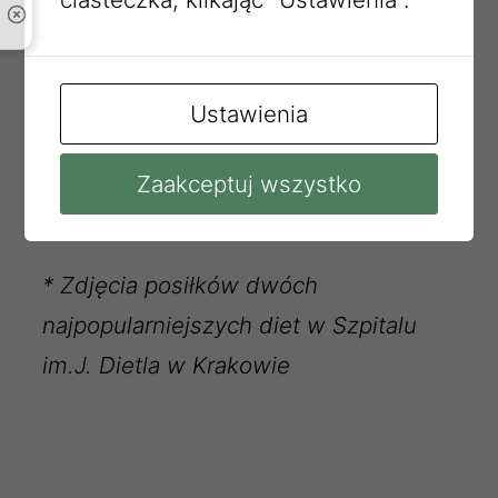
II ŚNIADANIE
Herbata b/c 250ml
Ustawienia
Graham 70g
Masło ekstra 10g
Zaakceptuj wszystko
Sardynka w oleju 40g
*
Zdjęcia posiłków dwóch
najpopularniejszych diet w Szpitalu
im.J. Dietla w Krakowie