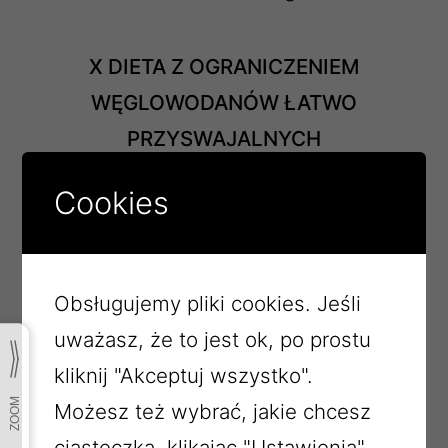
X DIETA Z OGRANICZENIEM
WĘGLOWODANÓW ŁATWO
PRZYSWAJALNYCH
Herbata b/c 250ml
Cookies
Masło ekstra 20g
Chleb pszenno-żytni 65g
Obsługujemy pliki cookies. Jeśli
Bułka grahamka 50g
uważasz, że to jest ok, po prostu
Pasta z twarogu i ogórka świeżego z
kliknij "Akceptuj wszystko".
koperkiem 70g
Możesz też wybrać, jakie chcesz
Szynka konserwowa 30g
ciasteczka, klikając "Ustawienia".
Pomidorki coctailowe 50g