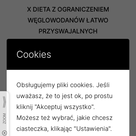
X DIETA Z OGRANICZENIEM
WĘGLOWODANÓW ŁATWO
PRZYSWAJALNYCH
Herbata b/c 250ml
Cookies
Masło ekstra 20g
Chleb pszenno-żytni 65g
Bułka grahamka 50g
Obsługujemy pliki cookies. Jeśli
Awanturka z twarogu 70g
uważasz, że to jest ok, po prostu
Kiełbasa drobiowa podsuszana 50g
kliknij "Akceptuj wszystko".
Papryka 50g
Możesz też wybrać, jakie chcesz
II ŚNIADANIE
ciasteczka, klikając "Ustawienia".
Herbata b/c 250ml