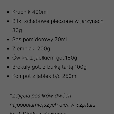
Krupnik 400ml
Bitki schabowe pieczone w jarzynach
80g
Sos pomidorowy 70ml
Ziemniaki 200g
Ćwikła z jabłkiem got.180g
Brokuły got. z bułką tartą 100g
Kompot z jabłek b/c 250ml
*
Zdjęcia posiłków dwóch
najpopularniejszych diet w Szpitalu
im.J. Dietla w Krakowie