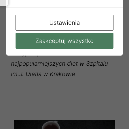
Masło ekstra 10g
Graham 70g
Ustawienia
Ogórek świeży 30g
Zaakceptuj wszystko
*
Zdjęcia posiłków dwóch
najpopularniejszych diet w Szpitalu
im.J. Dietla w Krakowie