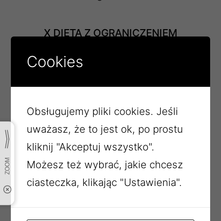
X DIETA Z OGRANICZENIEM
WĘGLOWODANÓW ŁATWO
Cookies
PRZYSWAJALNYCH
Kawa z mlekiem b/c 250ml
Obsługujemy pliki cookies. Jeśli
Masło ekstra 20g
uważasz, że to jest ok, po prostu
Chleb pszenno-żytni 65g
kliknij "Akceptuj wszystko".
Bułka grahamka 50g
Możesz też wybrać, jakie chcesz
Pasta z jajek ze szczypiorkiem 90g
ciasteczka, klikając "Ustawienia".
Pasztet drobiowy zapiekany 50g
Rzodkiewka 20g
II ŚNIADANIE