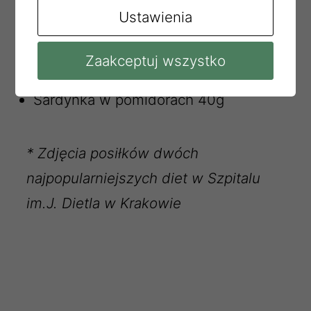
Ustawienia
Herbata b/c 250ml
Graham 70g
Zaakceptuj wszystko
Masło ekstra 10g
Sardynka w pomidorach 40g
*
Zdjęcia posiłków dwóch
najpopularniejszych diet w Szpitalu
im.J. Dietla w Krakowie