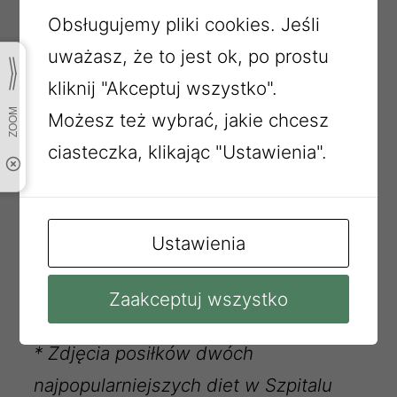
Obsługujemy pliki cookies. Jeśli
Chleb pszenno -żytni 50g
uważasz, że to jest ok, po prostu
Chleb graham 65g
kliknij "Akceptuj wszystko".
Szynka ogonówka 50g
Możesz też wybrać, jakie chcesz
Dressing ogórkowy z jog 80g
ciasteczka, klikając "Ustawienia".
Pomarańcza 1/ 4szt
II ŚNIADANIE
Herbata b/ cukru 250ml
Ustawienia
Pieczywo chrupki 2sztuki
Ser homo 30g
Zaakceptuj wszystko
*
Zdjęcia posiłków dwóch
najpopularniejszych diet w Szpitalu