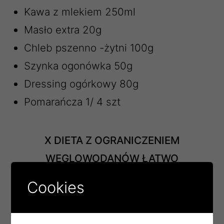
Kawa z mlekiem 250ml
Masło extra 20g
Chleb pszenno -żytni 100g
Szynka ogonówka 50g
Dressing ogórkowy 80g
Pomarańcza 1/ 4 szt
X DIETA Z OGRANICZENIEM
WĘGLOWODANÓW ŁATWO
PRZYSWAJALNYCH
Cookies
Kawa z mlekiem b/ cukru 250ml
Masło extra 20g